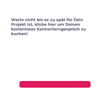
Warte nicht bis es zu spät für Dein
Projekt ist, klicke hier um Deinen
kostenloses Kennenlerngespräch zu
buchen!
Wenn Du Deinen Gewinn erhöhen, eine
Community bilden, bessere Ergebnisse
erzielen und mehr verkaufen möchtest –
Dann melde Dich bei uns!
Buche einen Dein Erstgespräch