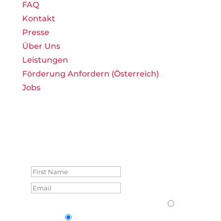
FAQ
Kontakt
Presse
Über Uns
Leistungen
Förderung Anfordern (Österreich)
Jobs
Monatliche weBOUND-
Memos erhalten
Success!
Form Language
Form Language
English
German