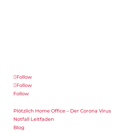
Werde Teil unserer Community über Social
Media oder E-Mail um Branchen-Updates
und strategische Tipps zu erhalten, bevor
sie die Massen erreichen.
Follow
Follow
Follow
Plötzlich Home Office – Der Corona Virus
Notfall Leitfaden
Blog