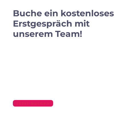
Buche ein kostenloses
Erstgespräch mit
unserem Team!
Falls Du noch weitere Fargen hast, kannst
Du uns gerne über unser Kontaktformular
erreichen oder mit einem Klick auf den
Button einen Termin für ein Erstgespräch
vereinbaren.
Jetzt buchen