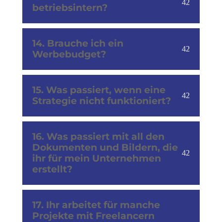
betriebsintern?
14. Brauche ich ein
Werbebudget?
15. Was passiert, wenn eine
Strategie nicht funktioniert?
16. Was passiert mit all den
Dokumenten und Bildern, die
ihr für mein Unternehmen
erstellt?
17. Ihr arbeitet für manche
Projekte mit Freelancern