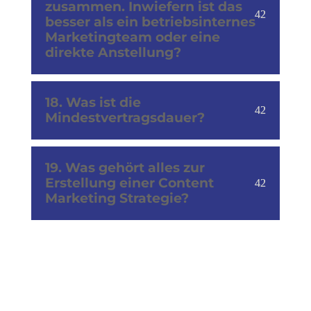
zusammen. Inwiefern ist das
besser als ein betriebsinternes
Marketingteam oder eine
direkte Anstellung?
18. Was ist die
Mindestvertragsdauer?
19. Was gehört alles zur
Erstellung einer Content
Marketing Strategie?