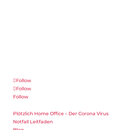
Werde Teil unserer Community über Social
Media oder E-Mail um Branchen-Updates
und strategische Tipps zu erhalten, bevor
sie die Massen erreichen.
Follow
Follow
Follow
Plötzlich Home Office – Der Corona Virus
Notfall Leitfaden
Blog