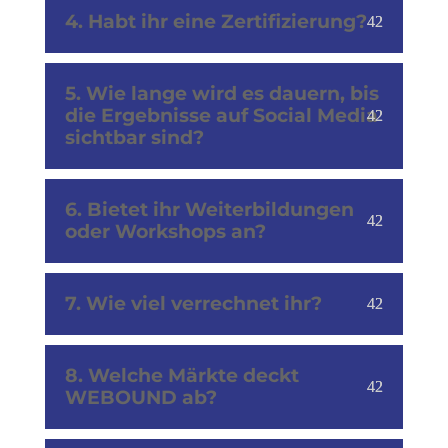
4. Habt ihr eine Zertifizierung?
5. Wie lange wird es dauern, bis
die Ergebnisse auf Social Media
sichtbar sind?
6. Bietet ihr Weiterbildungen
oder Workshops an?
7. Wie viel verrechnet ihr?
8. Welche Märkte deckt
WEBOUND ab?