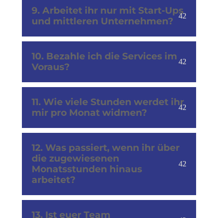
9. Arbeitet ihr nur mit Start-Ups
und mittleren Unternehmen?
10. Bezahle ich die Services im
Voraus?
11. Wie viele Stunden werdet ihr
mir pro Monat widmen?
12. Was passiert, wenn ihr über
die zugewiesenen
Monatsstunden hinaus
arbeitet?
13. Ist euer Team