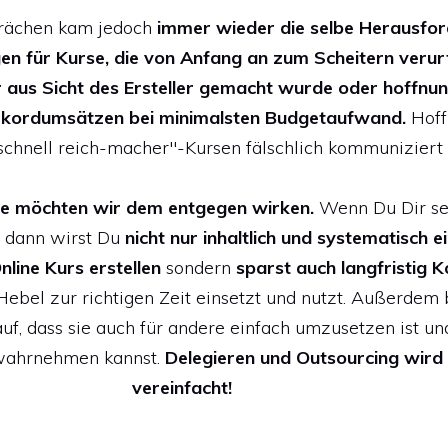
prächen kam jedoch
immer wieder die selbe Herausfo
en für Kurse, die von Anfang an zum Scheitern verur
r aus Sicht des Ersteller gemacht wurde oder hoffnun
kordumsätzen bei minimalsten Budgetaufwand.
Hoff
chnell reich-macher"-Kursen fälschlich kommuniziert
ste möchten wir dem entgegen wirken.
Wenn Du Dir se
t, dann wirst Du
nicht nur inhaltlich und systematisch e
nline Kurs erstellen
sondern
sparst auch langfristig K
Hebel zur richtigen Zeit einsetzt und nutzt. Außerdem 
uf, dass sie auch für andere einfach umzusetzen ist u
wahrnehmen kannst.
Delegieren und
Outsourcing wird
vereinfacht!