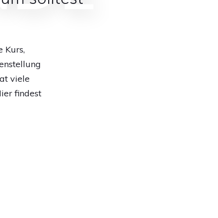
 Kurs,
enstellung
t viele
er findest