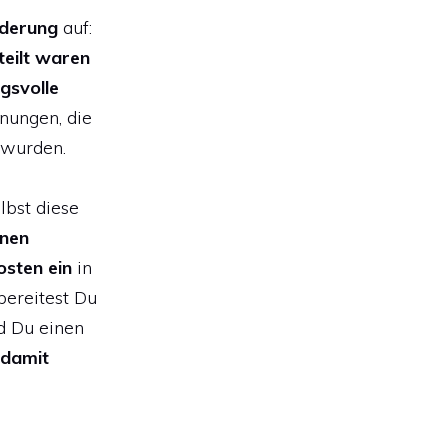
rderung
auf:
teilt waren
gsvolle
nungen, die
 wurden.
lbst diese
inen
osten
ein
in
bereitest Du
nd Du einen
 damit