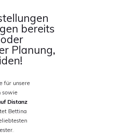
stellungen
agen bereits
 oder
r Planung,
iden!
e für unsere
n sowie
uf Distanz
tet Bettina
eliebtesten
ester.