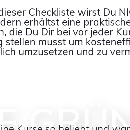
ieser Checkliste wirst Du N
dern erhältst eine praktisch
, die Du Dir bei vor jeder K
g stellen musst um kosteneff
lich umzusetzen und zu ver
E GRÜ
ne Kurse so beliebt und war