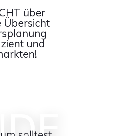
ICHT über
e Übersicht
ursplanung
izient und
markten!
NDE
um solltest