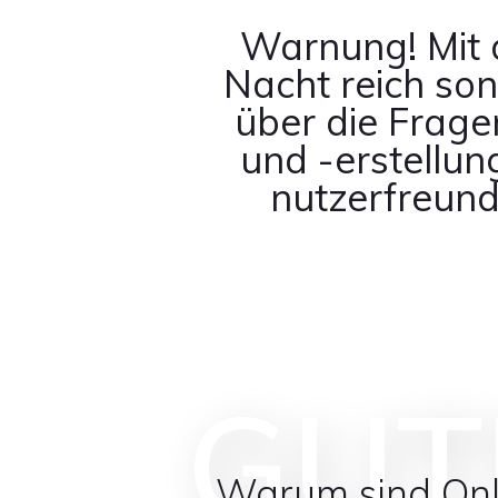
Warnung! Mit d
Nacht reich son
über die Fragen
und -erstellun
nutzerfreund
GUT
Warum sind Onli