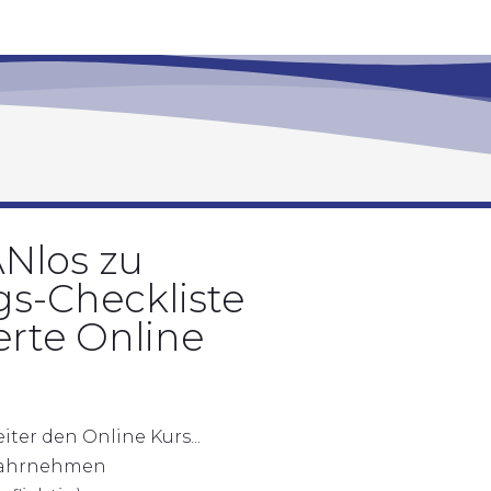
ANlos zu
gs-Checkliste
erte Online
ter den Online Kurs...
 wahrnehmen